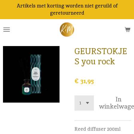
Artikels met korting worden niet geruild of
Ga
geretourneerd
direct
naar
de
hoofdinhoud
GEURSTOKJE
S you rock
€ 31,95
In
winkelwag
Reed diffuser 200ml