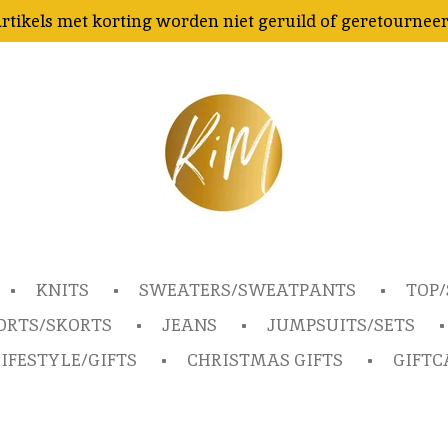
rtikels met korting worden niet geruild of geretournee
KNITS
SWEATERS/SWEATPANTS
TOP/
ORTS/SKORTS
JEANS
JUMPSUITS/SETS
IFESTYLE/GIFTS
CHRISTMAS GIFTS
GIFTC