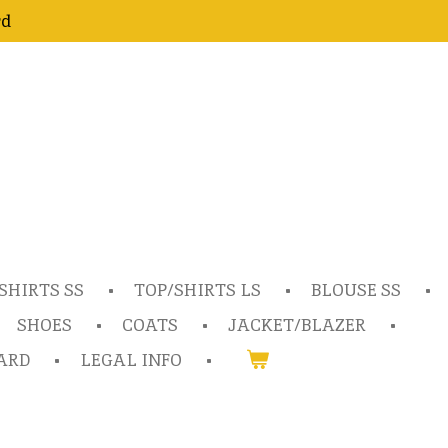
rd
SHIRTS SS
TOP/SHIRTS LS
BLOUSE SS
SHOES
COATS
JACKET/BLAZER
ARD
LEGAL INFO