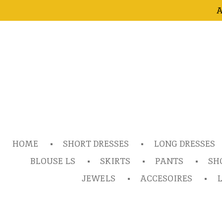
A
Ga
direct
naar
de
hoofdinhoud
HOME
SHORT DRESSES
LONG DRESSES
BLOUSE LS
SKIRTS
PANTS
SH
JEWELS
ACCESOIRES
L