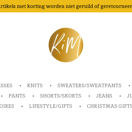
rtikels met korting worden niet geruild of geretournee
ESSES
KNITS
SWEATERS/SWEATPANTS
PANTS
SHORTS/SKORTS
JEANS
J
OIRES
LIFESTYLE/GIFTS
CHRISTMAS GIFT