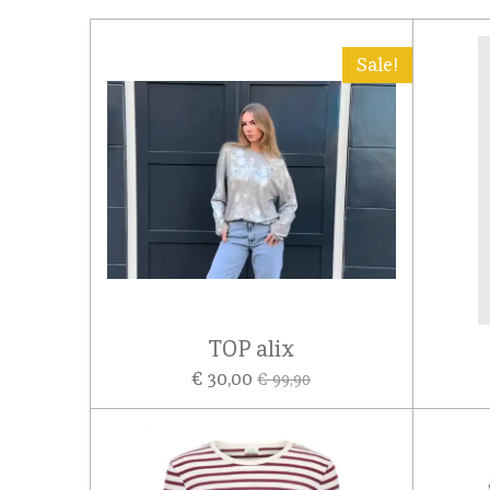
Sale!
TOP alix
€ 30,00
€ 99,90