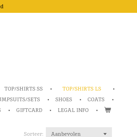
rd
TOP/SHIRTS SS
TOP/SHIRTS LS
UMPSUITS/SETS
SHOES
COATS
S
GIFTCARD
LEGAL INFO
Sorteer: