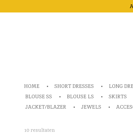
A
Ga
direct
naar
de
hoofdinhoud
HOME
SHORT DRESSES
LONG DR
BLOUSE SS
BLOUSE LS
SKIRTS
JACKET/BLAZER
JEWELS
ACCES
10 resultaten