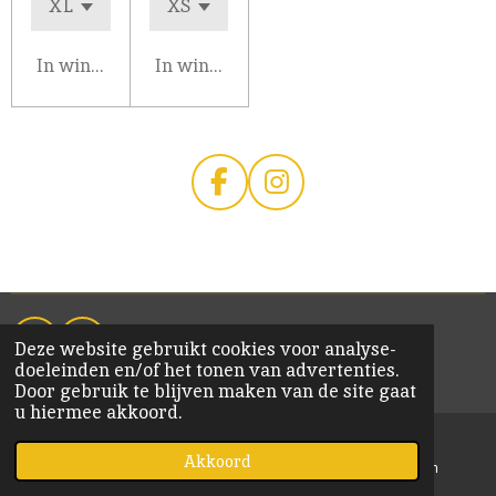
In winkelwagen
In winkelwagen
F
I
a
n
c
s
e
t
b
a
o
g
Deze website gebruikt cookies voor analyse-
F
I
o
r
doeleinden en/of het tonen van advertenties.
a
n
k
a
© 2020 KiM Bornem
Door gebruik te blijven maken van de site gaat
c
s
m
u hiermee akkoord.
e
t
b
a
o
g
Akkoord
E-mailadres
Kaart
Instagram
o
r