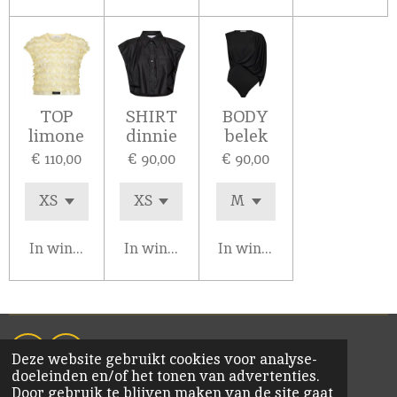
TOP
SHIRT
BODY
limone
dinnie
belek
€ 110,00
€ 90,00
€ 90,00
In winkelwagen
In winkelwagen
In winkelwagen
Deze website gebruikt cookies voor analyse-
F
I
doeleinden en/of het tonen van advertenties.
a
n
© 2020 KiM Bornem
Door gebruik te blijven maken van de site gaat
c
s