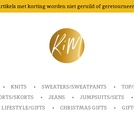
rtikels met korting worden niet geruild of geretournee
KNITS
SWEATERS/SWEATPANTS
TOP/
ORTS/SKORTS
JEANS
JUMPSUITS/SETS
LIFESTYLE/GIFTS
CHRISTMAS GIFTS
GIF