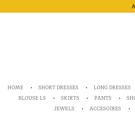
A
Ga
direct
naar
de
hoofdinhoud
HOME
SHORT DRESSES
LONG DRESSES
BLOUSE LS
SKIRTS
PANTS
SH
JEWELS
ACCESOIRES