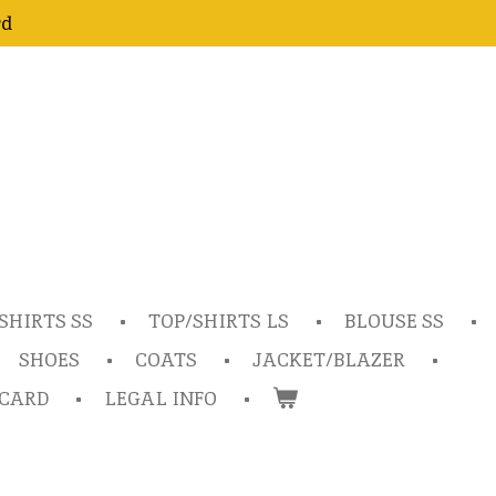
rd
SHIRTS SS
TOP/SHIRTS LS
BLOUSE SS
SHOES
COATS
JACKET/BLAZER
TCARD
LEGAL INFO