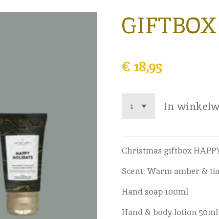
GIFTBOX 
€ 18,95
In winkel
Christmas giftbox HAP
Scent: Warm amber & tia
Hand soap 100ml
Hand & body lotion 50ml