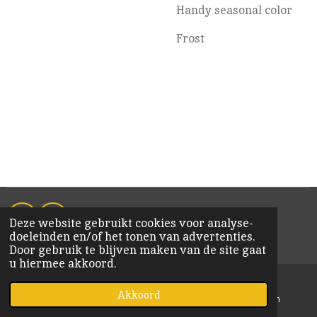
Handy seasonal color
Frost
Deze website gebruikt cookies voor analyse-
F
I
doeleinden en/of het tonen van advertenties.
a
n
© 2020 KiM Bornem
Door gebruik te blijven maken van de site gaat
c
s
u hiermee akkoord.
e
t
b
a
o
g
Akkoord
E-mailadres
Kaart
Instagram
o
r