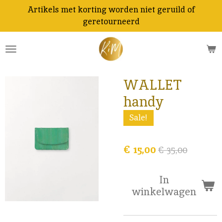
Artikels met korting worden niet geruild of
Ga
geretourneerd
direct
naar
de
hoofdinhoud
WALLET
handy
Sale!
€ 15,00
€ 35,00
In
winkelwagen