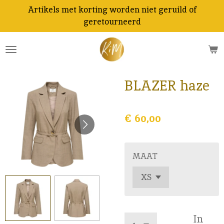
Artikels met korting worden niet geruild of
Ga
geretourneerd
direct
naar
de
hoofdinhoud
BLAZER haze
€ 60,00
MAAT
In