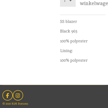
winkelwag
SS blazer
Black 963
100% polyester
Lining:
100% polyester
F
I
a
n
© 2020 KiM Bornem
c
s