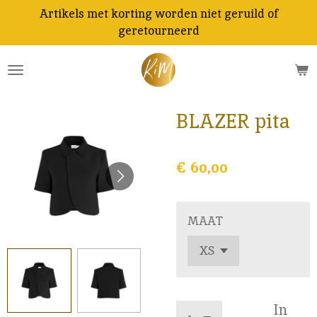
Artikels met korting worden niet geruild of
Ga
geretourneerd
direct
naar
de
hoofdinhoud
BLAZER pita
€ 60,00
MAAT
In