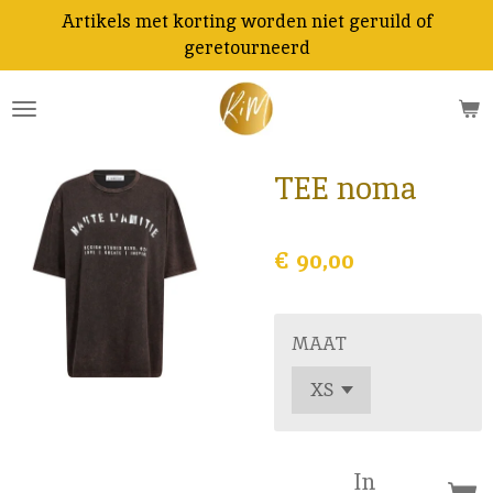
Artikels met korting worden niet geruild of
Ga
geretourneerd
direct
naar
de
hoofdinhoud
TEE noma
€ 90,00
MAAT
In