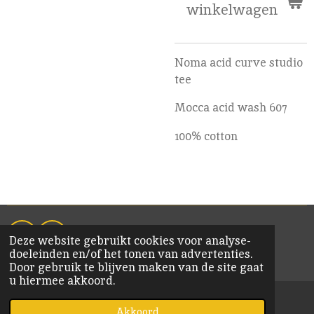
winkelwagen
Noma acid curve studio
tee
Mocca acid wash 607
100% cotton
Deze website gebruikt cookies voor analyse-
F
I
doeleinden en/of het tonen van advertenties.
a
n
© 2020 KiM Bornem
Door gebruik te blijven maken van de site gaat
c
s
u hiermee akkoord.
e
t
b
a
o
g
Akkoord