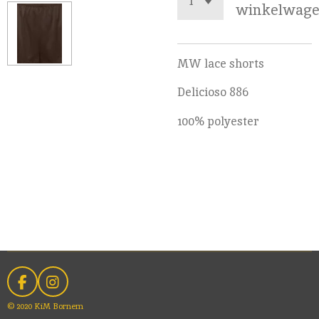
winkelwag
MW lace shorts
Delicioso 886
100% polyester
F
I
a
n
© 2020 KiM Bornem
c
s