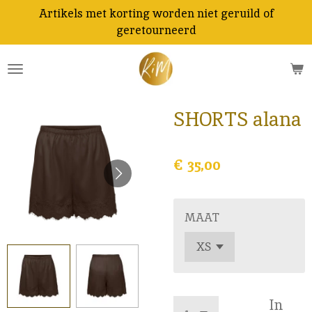
Artikels met korting worden niet geruild of
Ga
geretourneerd
direct
naar
de
hoofdinhoud
SHORTS alana
€ 35,00
MAAT
In