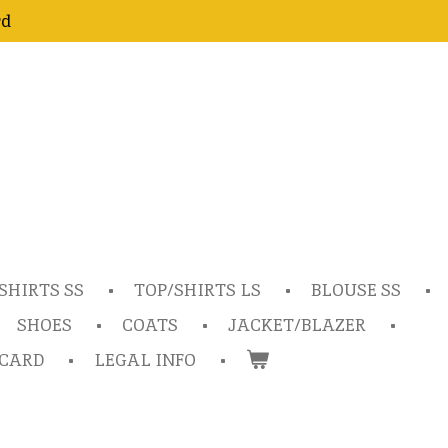
rd
SHIRTS SS
TOP/SHIRTS LS
BLOUSE SS
SHOES
COATS
JACKET/BLAZER
TCARD
LEGAL INFO