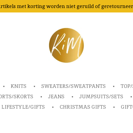
rtikels met korting worden niet geruild of geretournee
KNITS
SWEATERS/SWEATPANTS
TOP/
ORTS/SKORTS
JEANS
JUMPSUITS/SETS
LIFESTYLE/GIFTS
CHRISTMAS GIFTS
GIF