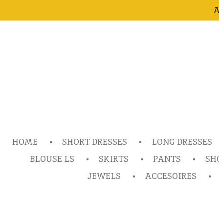
A
Ga
direct
naar
de
hoofdinhoud
HOME
SHORT DRESSES
LONG DRESSES
BLOUSE LS
SKIRTS
PANTS
SH
JEWELS
ACCESOIRES