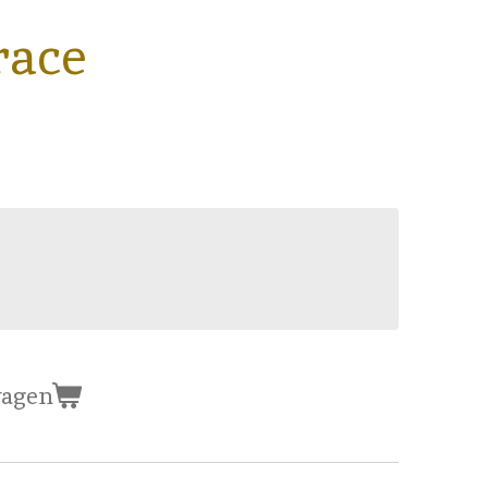
race
wagen