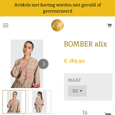
Artikels met korting worden niet geruild of
Ga
geretourneerd
direct
naar
de
hoofdinhoud
BOMBER alix
€ 189,90
MAAT
In