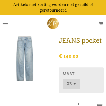
Artikels met korting worden niet geruild of
Ga
geretourneerd
direct
naar
de
hoofdinhoud
JEANS pocket
€ 140,00
MAAT
In