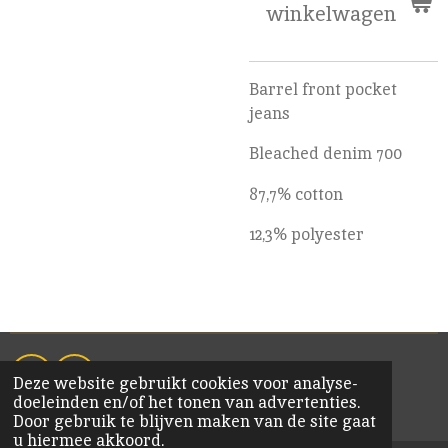
winkelwagen
Barrel front pocket
jeans
Bleached denim 700
87,7% cotton
12,3% polyester
Deze website gebruikt cookies voor analyse-
F
I
doeleinden en/of het tonen van advertenties.
a
n
© 2020 KiM Bornem
Door gebruik te blijven maken van de site gaat
c
s
u hiermee akkoord.
e
t