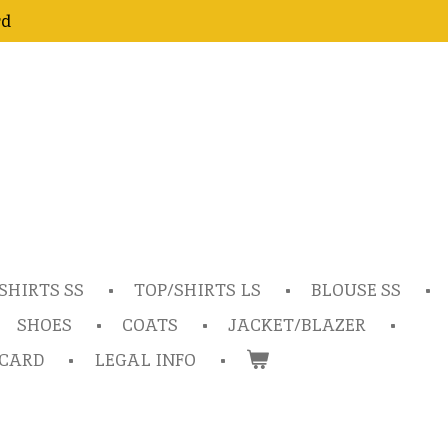
rd
SHIRTS SS
TOP/SHIRTS LS
BLOUSE SS
SHOES
COATS
JACKET/BLAZER
TCARD
LEGAL INFO