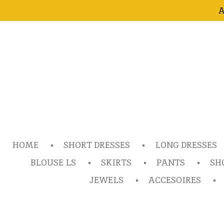
A
Ga
direct
naar
de
hoofdinhoud
HOME
SHORT DRESSES
LONG DRESSES
BLOUSE LS
SKIRTS
PANTS
SH
JEWELS
ACCESOIRES