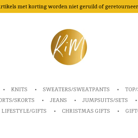
rtikels met korting worden niet geruild of geretournee
KNITS
SWEATERS/SWEATPANTS
TOP/
ORTS/SKORTS
JEANS
JUMPSUITS/SETS
LIFESTYLE/GIFTS
CHRISTMAS GIFTS
GIF