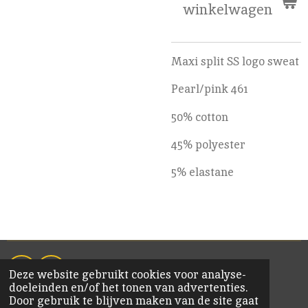
winkelwagen
Maxi split SS logo sweat
Pearl/pink 461
50% cotton
45% polyester
5% elastane
Deze website gebruikt cookies voor analyse-
F
I
doeleinden en/of het tonen van advertenties.
a
n
© 2020 KiM Bornem
Door gebruik te blijven maken van de site gaat
c
s