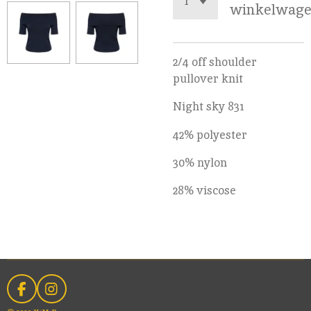
winkelwag
2/4 off shoulder
pullover knit
Night sky 831
42% polyester
30% nylon
28% viscose
F
I
a
n