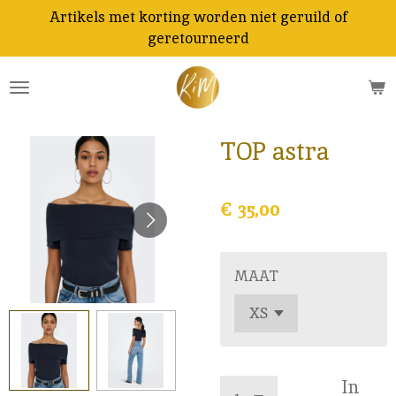
Artikels met korting worden niet geruild of
Ga
geretourneerd
direct
naar
de
hoofdinhoud
TOP astra
€ 35,00
MAAT
In