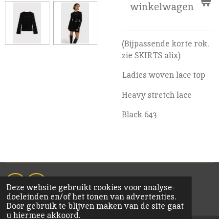
winkelwagen
(Bijpassende korte rok,
zie SKIRTS alix)
Ladies woven lace top
Heavy stretch lace
Black 643
Deze website gebruikt cookies voor analyse-
F
I
doeleinden en/of het tonen van advertenties.
a
n
© 2020 KiM Bornem
Door gebruik te blijven maken van de site gaat
c
s
u hiermee akkoord.
e
t