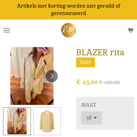
Artikels met korting worden niet geruild of
Ga
geretourneerd
direct
naar
de
hoofdinhoud
BLAZER rita
Sale!
€ 45,00
€ 160,00
MAAT