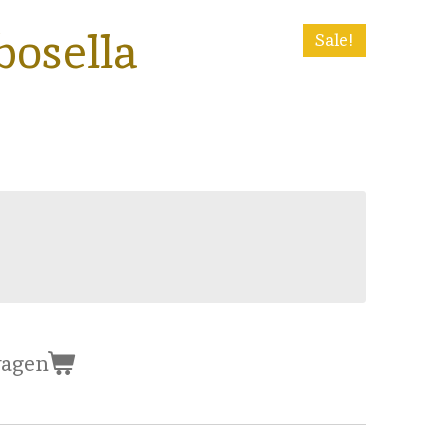
osella
Sale!
wagen