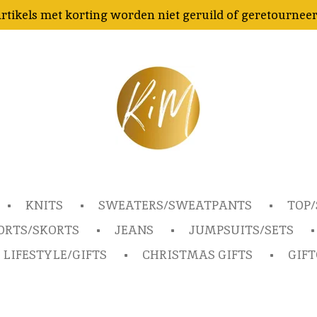
rtikels met korting worden niet geruild of geretournee
KNITS
SWEATERS/SWEATPANTS
TOP/
ORTS/SKORTS
JEANS
JUMPSUITS/SETS
LIFESTYLE/GIFTS
CHRISTMAS GIFTS
GIF