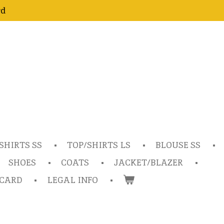
rd
SHIRTS SS
TOP/SHIRTS LS
BLOUSE SS
SHOES
COATS
JACKET/BLAZER
TCARD
LEGAL INFO