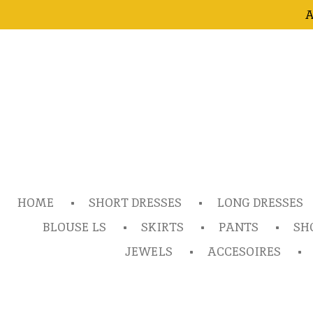
A
Ga
direct
naar
de
hoofdinhoud
HOME
SHORT DRESSES
LONG DRESSES
BLOUSE LS
SKIRTS
PANTS
SH
JEWELS
ACCESOIRES