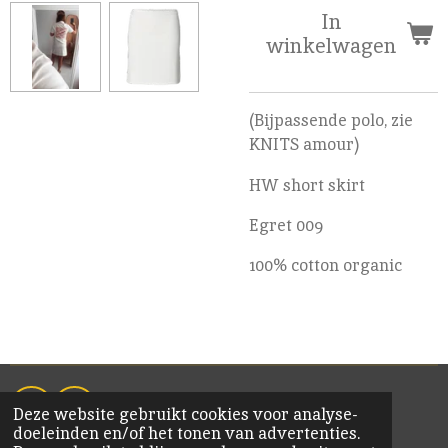
In
winkelwagen
(Bijpassende polo, zie
KNITS amour)
HW short skirt
Egret 009
100% cotton organic
Deze website gebruikt cookies voor analyse-
F
I
doeleinden en/of het tonen van advertenties.
a
n
© 2020 KiM Bornem