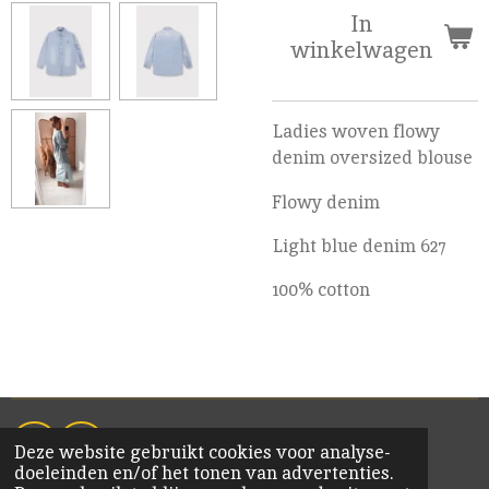
In
winkelwagen
Ladies woven flowy
denim oversized blouse
Flowy denim
Light blue denim 627
100% cotton
Deze website gebruikt cookies voor analyse-
F
I
doeleinden en/of het tonen van advertenties.
a
n
© 2020 KiM Bornem