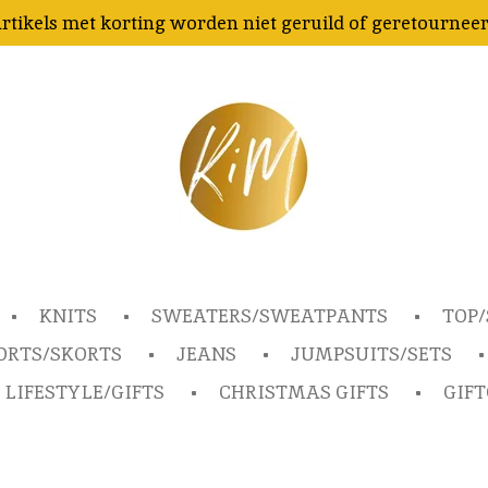
rtikels met korting worden niet geruild of geretournee
KNITS
SWEATERS/SWEATPANTS
TOP/
ORTS/SKORTS
JEANS
JUMPSUITS/SETS
LIFESTYLE/GIFTS
CHRISTMAS GIFTS
GIF