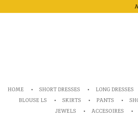
A
Ga
direct
naar
de
hoofdinhoud
HOME
SHORT DRESSES
LONG DRESSES
BLOUSE LS
SKIRTS
PANTS
SH
JEWELS
ACCESOIRES