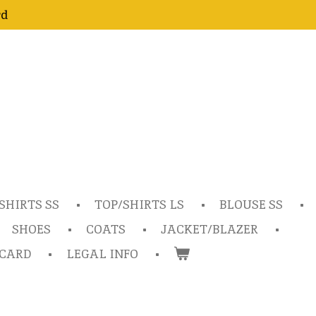
rd
SHIRTS SS
TOP/SHIRTS LS
BLOUSE SS
SHOES
COATS
JACKET/BLAZER
TCARD
LEGAL INFO