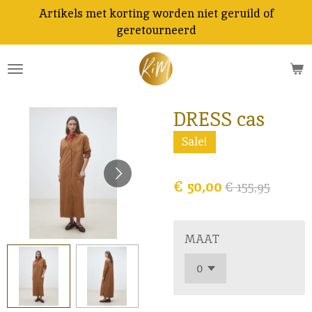
Artikels met korting worden niet geruild of
Ga
geretourneerd
direct
naar
de
hoofdinhoud
DRESS cas
Sale!
€ 50,00
€ 155,95
MAAT