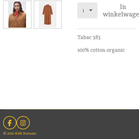
In
winkelwag
Tabac 383
100% cotton organic
F
I
a
n
© 2020 KiM Bornem
c
s