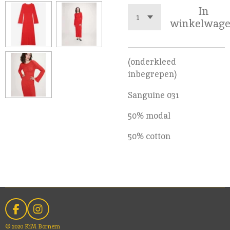
In
winkelwag
(onderkleed
inbegrepen)
Sanguine 031
50% modal
50% cotton
F
I
a
n
© 2020 KiM Bornem