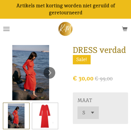
Artikels met korting worden niet geruild of
Ga
geretourneerd
direct
naar
de
hoofdinhoud
DRESS verdad
Sale!
€ 30,00
€ 99,00
MAAT