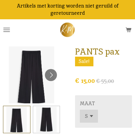
Artikels met korting worden niet geruild of
Ga
geretourneerd
direct
naar
de
hoofdinhoud
PANTS pax
Sale!
€ 15,00
€ 55,00
MAAT