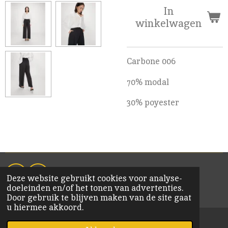
In
winkelwagen
Carbone 006
70% modal
30% poyester
Deze website gebruikt cookies voor analyse-
F
I
doeleinden en/of het tonen van advertenties.
a
n
© 2020 KiM Bornem
Door gebruik te blijven maken van de site gaat
c
s
u hiermee akkoord.
e
t
b
a
o
g