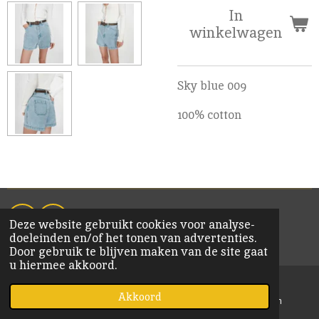
In
winkelwagen
Sky blue 009
100% cotton
Deze website gebruikt cookies voor analyse-
F
I
doeleinden en/of het tonen van advertenties.
a
n
© 2020 KiM Bornem
Door gebruik te blijven maken van de site gaat
c
s
u hiermee akkoord.
e
t
b
a
o
g
Akkoord
E-mailadres
Kaart
Instagram
o
r