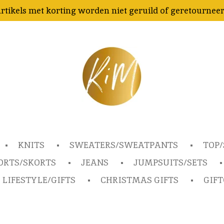
rtikels met korting worden niet geruild of geretournee
KNITS
SWEATERS/SWEATPANTS
TOP/
ORTS/SKORTS
JEANS
JUMPSUITS/SETS
LIFESTYLE/GIFTS
CHRISTMAS GIFTS
GIF