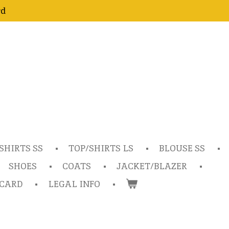
rd
SHIRTS SS
TOP/SHIRTS LS
BLOUSE SS
SHOES
COATS
JACKET/BLAZER
TCARD
LEGAL INFO