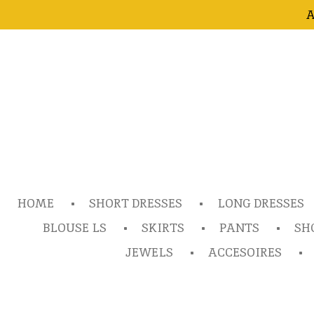
A
Ga
direct
naar
de
hoofdinhoud
HOME
SHORT DRESSES
LONG DRESSES
BLOUSE LS
SKIRTS
PANTS
SH
JEWELS
ACCESOIRES