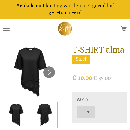
Artikels met korting worden niet geruild of
Ga
geretourneerd
direct
naar
de
hoofdinhoud
T-SHIRT alma
Sale!
€ 10,00
€ 35,00
MAAT