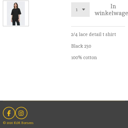
In
winkelwag
2/4 lace detail t shirt
Black 230
100% cotton
F
I
a
n
© 2020 KiM Bornem
c
s