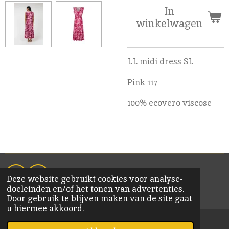
In
winkelwagen
LL midi dress SL
Pink 117
100% ecovero viscose
Deze website gebruikt cookies voor analyse-
F
I
doeleinden en/of het tonen van advertenties.
a
n
© 2020 KiM Bornem
Door gebruik te blijven maken van de site gaat
c
s
u hiermee akkoord.
e
t
b
a
o
g