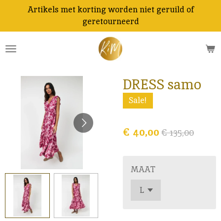
Artikels met korting worden niet geruild of
Ga
geretourneerd
direct
naar
de
hoofdinhoud
DRESS samo
Sale!
€ 40,00
€ 135,00
MAAT