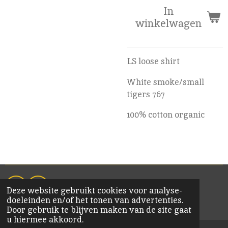
In
winkelwagen
LS loose shirt
White smoke/small
tigers 767
100% cotton organic
Deze website gebruikt cookies voor analyse-
F
I
doeleinden en/of het tonen van advertenties.
a
n
© 2020 KiM Bornem
Door gebruik te blijven maken van de site gaat
c
s
u hiermee akkoord.
e
t