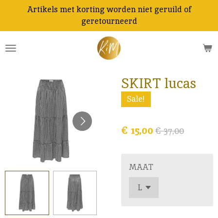
Artikels met korting worden niet geruild of
Ga
geretourneerd
direct
naar
de
hoofdinhoud
SKIRT lucas
Sale!
€ 15,00
€ 37,00
MAAT