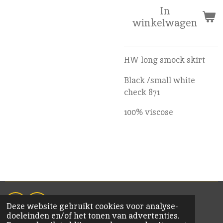
In
winkelwagen
HW long smock skirt
Black /small white
check 871
100% viscose
Deze website gebruikt cookies voor analyse-
F
I
doeleinden en/of het tonen van advertenties.
a
n
© 2020 KiM Bornem