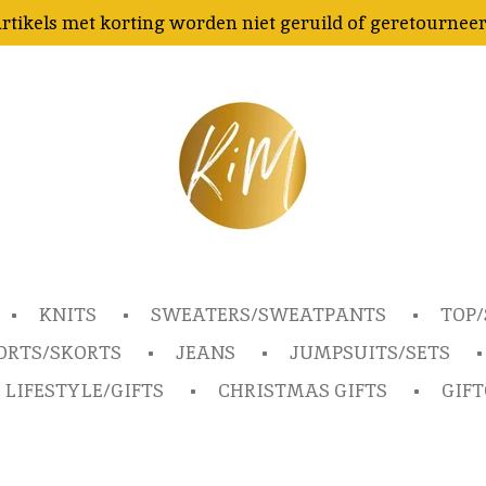
rtikels met korting worden niet geruild of geretournee
KNITS
SWEATERS/SWEATPANTS
TOP/
ORTS/SKORTS
JEANS
JUMPSUITS/SETS
LIFESTYLE/GIFTS
CHRISTMAS GIFTS
GIF