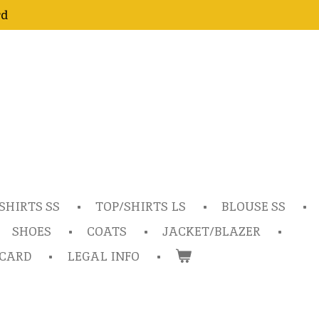
rd
SHIRTS SS
TOP/SHIRTS LS
BLOUSE SS
SHOES
COATS
JACKET/BLAZER
TCARD
LEGAL INFO