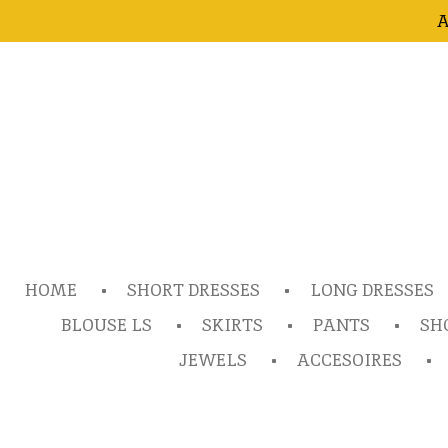
A
Ga
direct
naar
de
hoofdinhoud
HOME
SHORT DRESSES
LONG DRESSES
BLOUSE LS
SKIRTS
PANTS
SH
JEWELS
ACCESOIRES