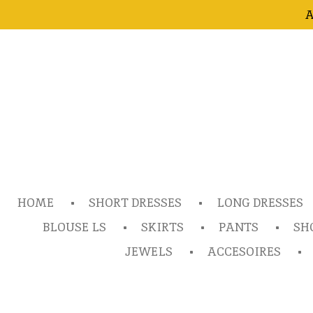
A
Ga
direct
naar
de
hoofdinhoud
HOME
SHORT DRESSES
LONG DRESSES
BLOUSE LS
SKIRTS
PANTS
SH
JEWELS
ACCESOIRES