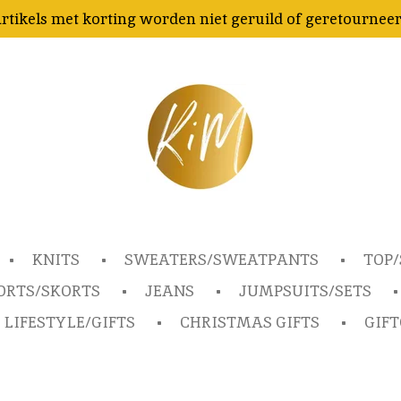
rtikels met korting worden niet geruild of geretournee
KNITS
SWEATERS/SWEATPANTS
TOP/
ORTS/SKORTS
JEANS
JUMPSUITS/SETS
LIFESTYLE/GIFTS
CHRISTMAS GIFTS
GIF