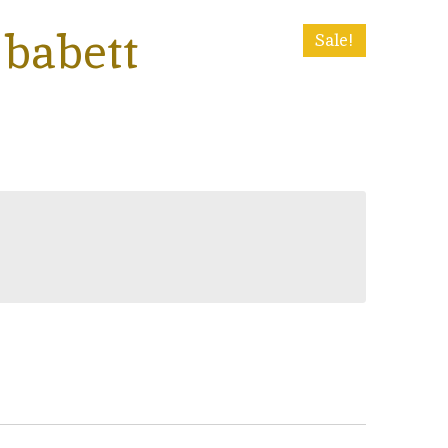
babett
Sale!