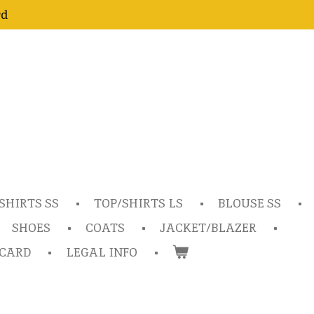
rd
SHIRTS SS
TOP/SHIRTS LS
BLOUSE SS
SHOES
COATS
JACKET/BLAZER
TCARD
LEGAL INFO