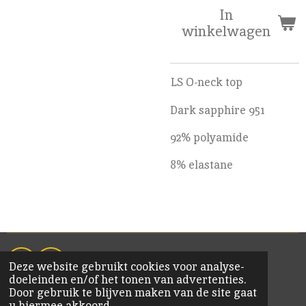
In
winkelwagen
LS O-neck top
Dark sapphire 951
92% polyamide
8% elastane
Deze website gebruikt cookies voor analyse-
F
I
doeleinden en/of het tonen van advertenties.
a
n
© 2020 KiM Bornem
Door gebruik te blijven maken van de site gaat
c
s
u hiermee akkoord.
e
t