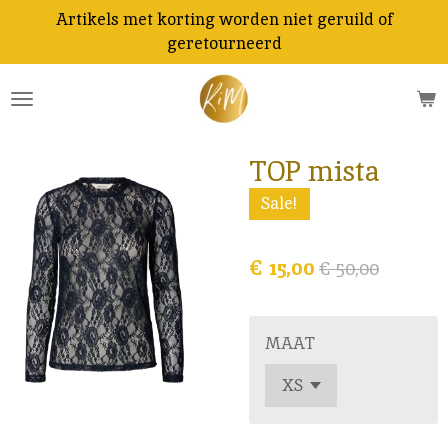
Artikels met korting worden niet geruild of
Ga
geretourneerd
direct
naar
de
hoofdinhoud
TOP mista
Sale!
€ 15,00
€ 50,00
MAAT