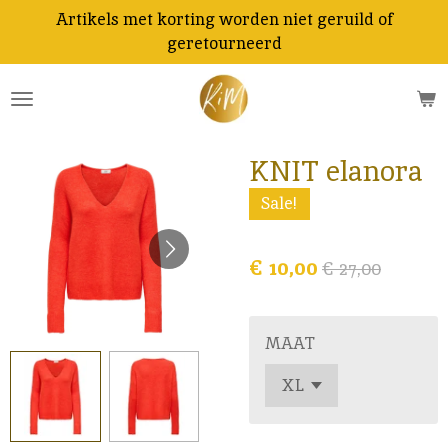
Artikels met korting worden niet geruild of
Ga
geretourneerd
direct
naar
de
hoofdinhoud
KNIT elanora
Sale!
€ 10,00
€ 27,00
MAAT