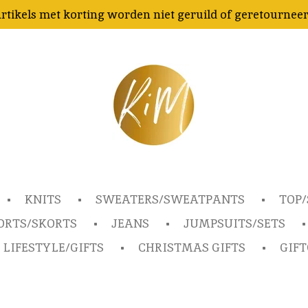
rtikels met korting worden niet geruild of geretournee
KNITS
SWEATERS/SWEATPANTS
TOP/
ORTS/SKORTS
JEANS
JUMPSUITS/SETS
LIFESTYLE/GIFTS
CHRISTMAS GIFTS
GIF