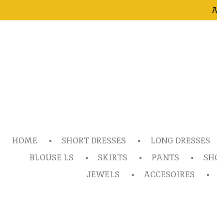
A
Ga
direct
naar
de
hoofdinhoud
HOME
SHORT DRESSES
LONG DRESSES
BLOUSE LS
SKIRTS
PANTS
SH
JEWELS
ACCESOIRES