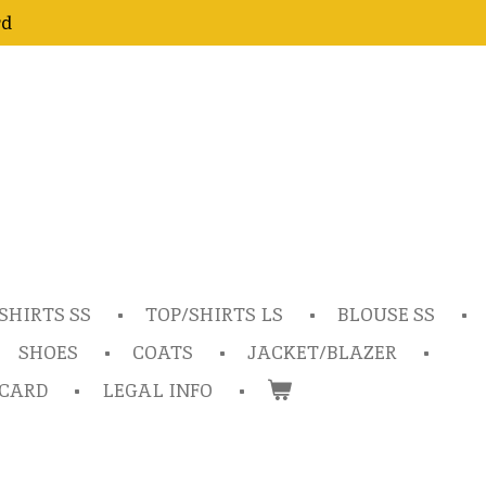
rd
SHIRTS SS
TOP/SHIRTS LS
BLOUSE SS
SHOES
COATS
JACKET/BLAZER
TCARD
LEGAL INFO