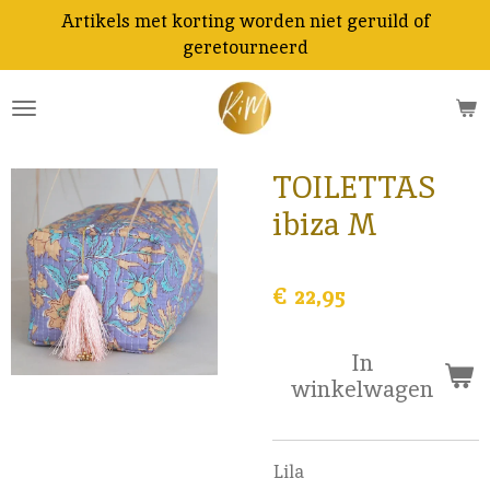
Artikels met korting worden niet geruild of
Ga
geretourneerd
direct
naar
de
hoofdinhoud
TOILETTAS
ibiza M
€ 22,95
In
winkelwagen
Lila