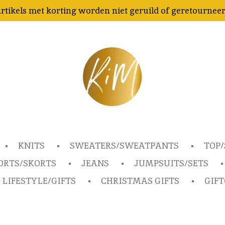
rtikels met korting worden niet geruild of geretournee
KNITS
SWEATERS/SWEATPANTS
TOP/
ORTS/SKORTS
JEANS
JUMPSUITS/SETS
LIFESTYLE/GIFTS
CHRISTMAS GIFTS
GIF