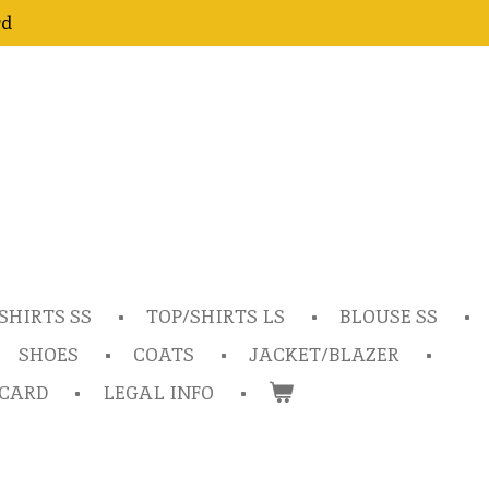
rd
SHIRTS SS
TOP/SHIRTS LS
BLOUSE SS
SHOES
COATS
JACKET/BLAZER
TCARD
LEGAL INFO