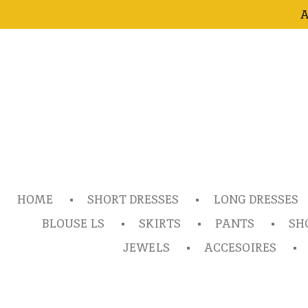
A
Ga
direct
naar
de
hoofdinhoud
HOME
SHORT DRESSES
LONG DRESSES
BLOUSE LS
SKIRTS
PANTS
SH
JEWELS
ACCESOIRES