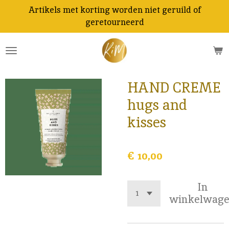
Artikels met korting worden niet geruild of
Ga
geretourneerd
direct
naar
de
hoofdinhoud
HAND CREME
hugs and
kisses
€ 10,00
In
winkelwag